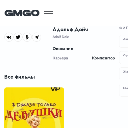
ФИЛ
Адольф Дойч
Adolf Doic
Ак
Описание
Ст
Карьера
Композитор
Жа
Все фильмы
Го