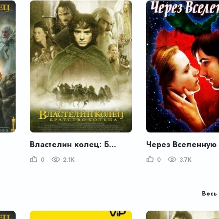
Властелин колец: Братство кольца
Через Вселенную
0
2.1K
0
3.7K
Весь 