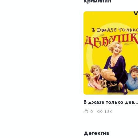
Криминал
В джазе только деву
0
1.8K
Детектив