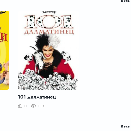
Весь 
шки
101 далматинец
0
1.8K
Весь 