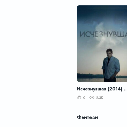
Исчезнувшая (2014) – G
0
2.3K
Фэнтези