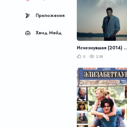
Приложения
Хенд Мейд
Исчезнувшая (2014) – G
0
2.3K