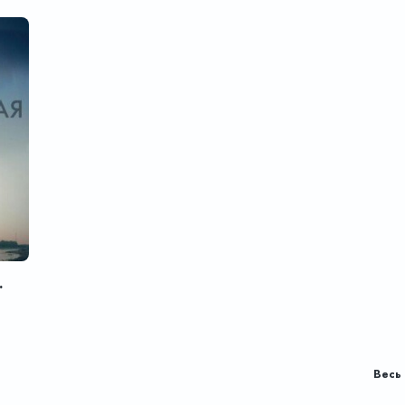
one Girl
Весь 