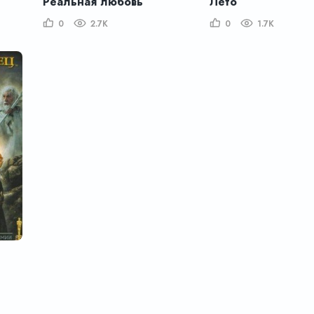
Реальная любовь
Лето
0
2.7K
0
1.7K