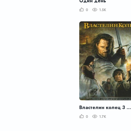
Один день
0
1.5K
Властелин колец 3 : Возвращение короля
0
1.7K