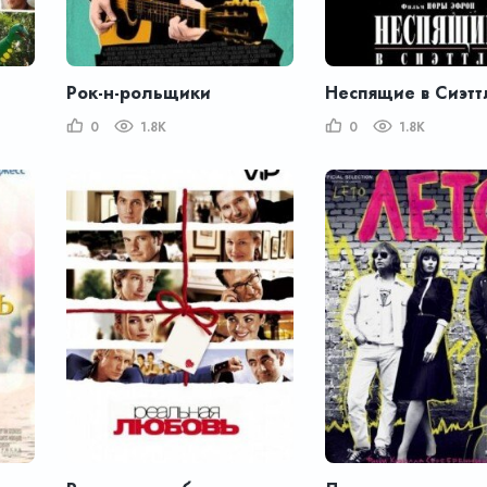
Рок-н-рольщики
Неспящие в Сиэтт
0
1.8K
0
1.8K