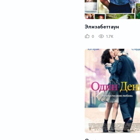
Элизабеттаун
0
1.7K