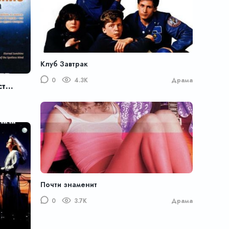
Клуб Завтрак
0
4.3K
Драма
Вечное сияние чистого разума
Почти знаменит
0
3.7K
Драма