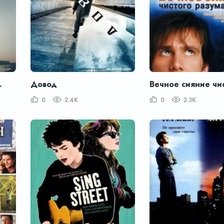
one Girl
Довод
0
2.4K
0
2.3K