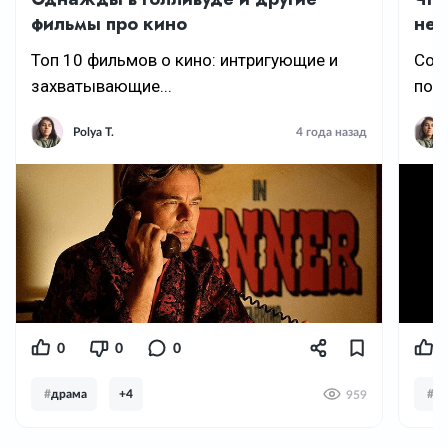
фильмы про кино
нед
Топ 10 фильмов о кино: интригующие и
Соби
захватывающие...
пойт
Polya T.
4 года назад
0
0
0
2
#
драма
+4
#
фэ
959