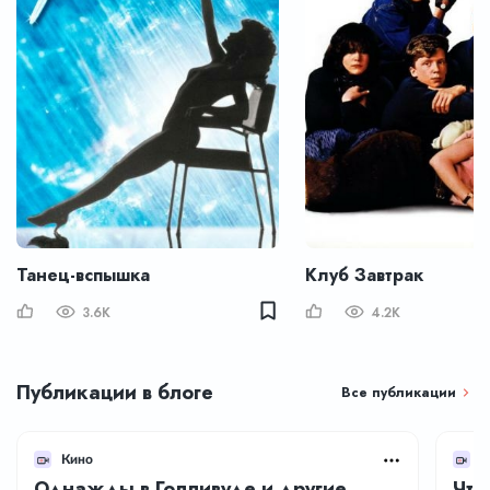
Танец-вспышка
Клуб Завтрак
3.6K
4.2K
Публикации в блоге
Все публикации
Кино
К
Однажды в Голливуде и другие
Что