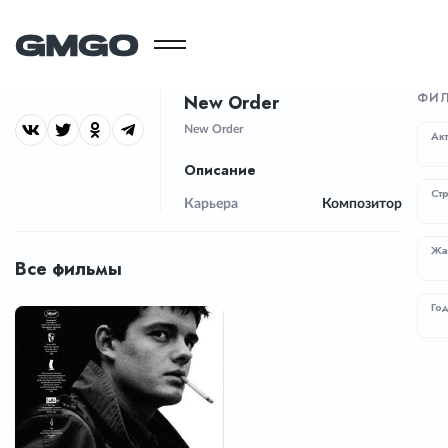
ФИЛ
New Order
New Order
Ак
Описание
Ст
Карьера
Композитор
Жа
Все фильмы
Го