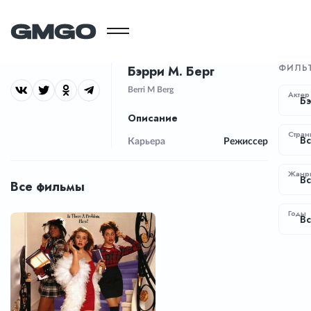
ФИЛЬ
Бэрри М. Берг
Berri M Berg
Актер
Бэ
Описание
Стран
Вс
Карьера
Режиссер
Жанр
В
Все фильмы
Годы
Вс