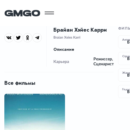
ФИЛ
Брайан Хэйес Карри
Braian Xeies Karri
Акте
Б
Описание
Стра
В
Режиссер,
Карьера
Сценарист
Жан
В
Все фильмы
Годы
В