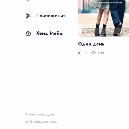
Приложения
Хенд Мейд
Один день
0
1.5K
Правила площадки
Конфиденциальность