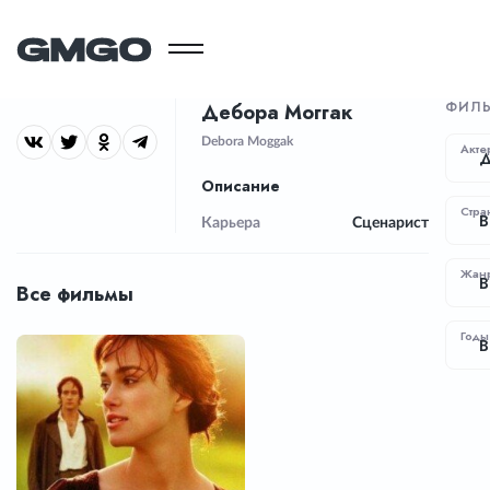
ФИЛ
Дебора Моггак
Debora Moggak
Акте
Д
Описание
Стра
В
Карьера
Сценарист
Жан
В
Все фильмы
Годы
В