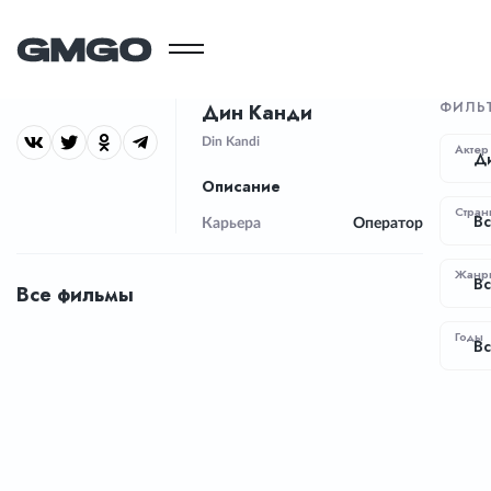
ФИЛЬ
Дин Канди
Din Kandi
Актер
Д
Описание
Стран
Вс
Карьера
Оператор
Жанр
В
Все фильмы
Годы
Вс