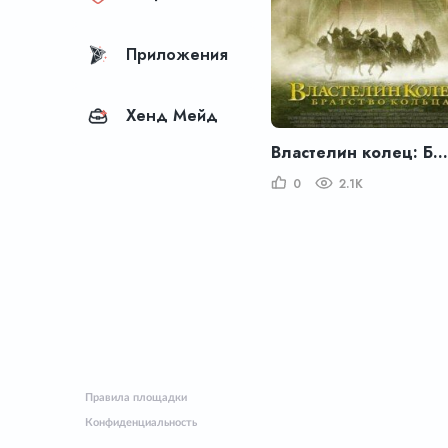
Приложения
Хенд Мейд
Властелин колец: Братство кольца
0
2.1K
Правила площадки
Конфиденциальность