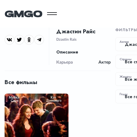
ФИЛЬТР
Джастин Райс
Dzastin Rais
Актер
Джас
Описание
Страны
Все с
Карьера
Актер
Жанры
Все 
Все фильмы
Годы
Все г