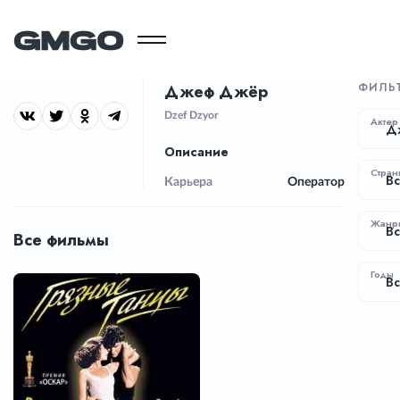
ФИЛЬ
Джеф Джёр
Dzef Dzyor
Актер
Д
Описание
Стран
Вс
Карьера
Оператор
Жанр
В
Все фильмы
Годы
Вс