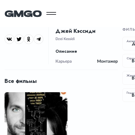
ФИЛЬ
Джей Кэссиди
Dzei Kessidi
Акте
Д
Описание
Стра
В
Карьера
Монтажер
Жан
В
Все фильмы
Годы
В