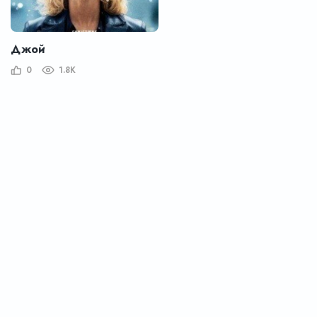
Джой
0
1.8K