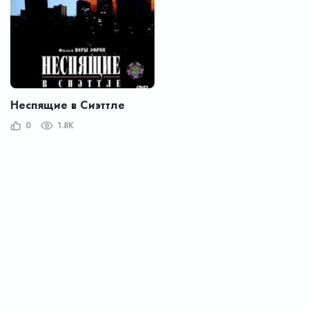
Неспящие в Сиэттле
0
1.8K