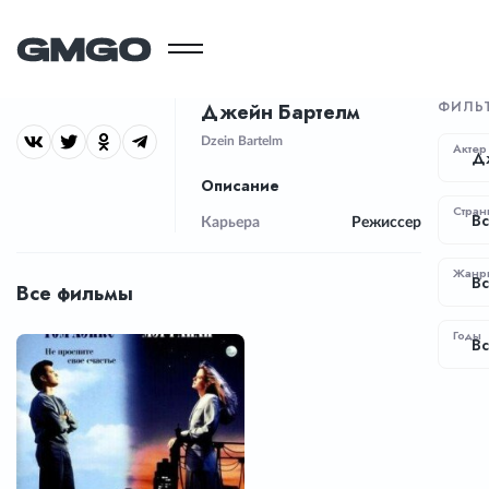
ФИЛЬ
Джейн Бартелм
Dzein Bartelm
Актер
Д
Описание
Стран
Вс
Карьера
Режиссер
Жанр
В
Все фильмы
Годы
Вс