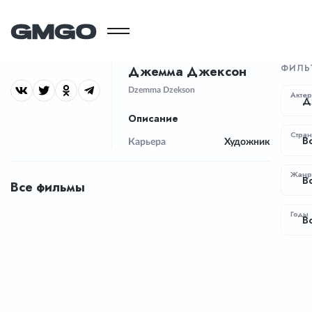
ФИЛЬ
Джемма Джексон
Dzemma Dzekson
Актер
Д
Описание
Стра
В
Карьера
Художник
Жан
В
Все фильмы
Годы
В