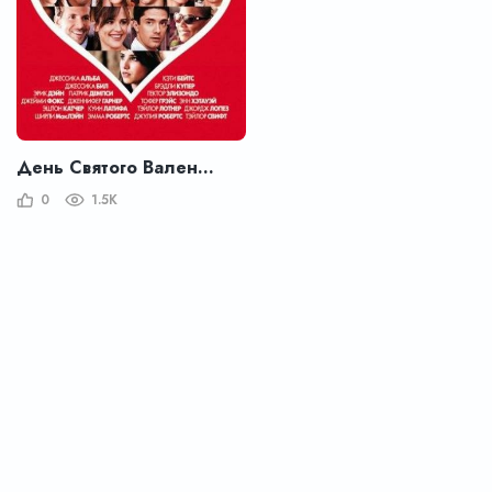
День Святого Валентина
0
1.5K