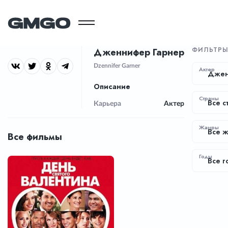
ФИЛЬТР
Дженнифер Гарнер
Dzennifer Garner
Актер
Джен
Описание
Страны
Все с
Карьера
Актер
Жанры
Все 
Все фильмы
Годы
Все г