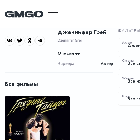
ФИЛЬТР
Дженнифер Грей
Dzennifer Grei
Актер
Джен
Описание
Страны
Все с
Карьера
Актер
Жанры
Все 
Все фильмы
Годы
Все г