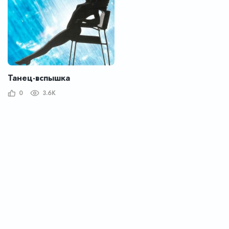
Танец-вспышка
0
3.6K