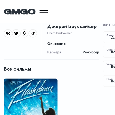
ФИЛЬ
Джерри Брукхаймер
Dzerri Brukxaimer
Актер
Д
Описание
Стран
Вс
Карьера
Режиссер
Жанр
В
Все фильмы
Годы
Вс