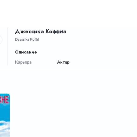
Джессика Коффил
Dzessika Koffil
Описание
Карьера
Актер