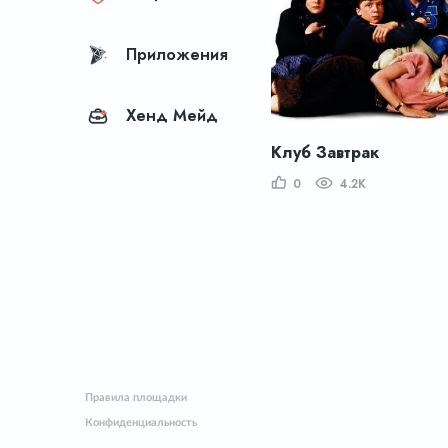
Приложения
Хенд Мейд
Клуб Завтрак
0
4.2K
Правила площадки
Конфиденциальность