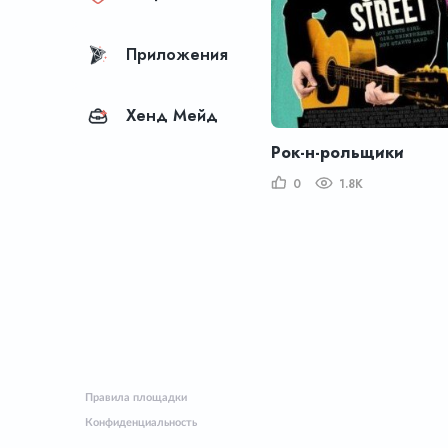
Приложения
Хенд Мейд
Рок-н-рольщики
0
1.8K
Правила площадки
Конфиденциальность