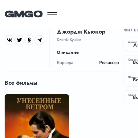
ФИЛЬ
Джордж Кьюкор
Dzordz Kyukor
Актер
Д
Описание
Стран
Вс
Карьера
Режиссер
Жанр
В
Все фильмы
Годы
Вс