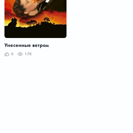
Унесенные ветром
0
1.7K