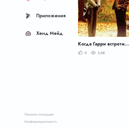
Приложения
Хенд Мейд
Когда Гарри встретил Салли
0
3.6K
Правила площадки
Конфиденциальность