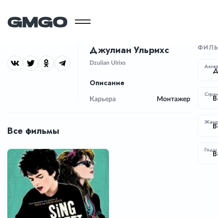
ФИЛЬ
Джулиан Ульрихс
Dzulian Ulrixs
Акте
Д
Описание
Стра
В
Карьера
Монтажер
Жан
В
Все фильмы
Годы
В