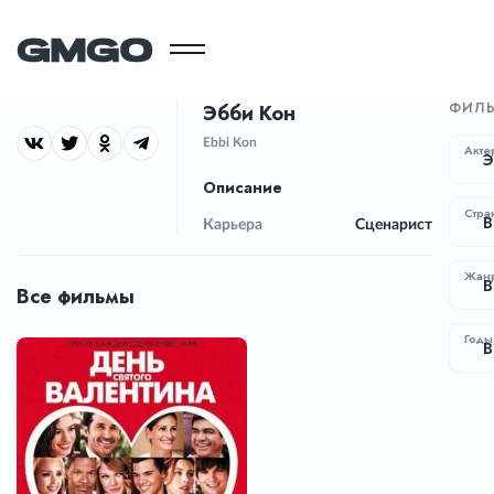
ФИЛ
Эбби Кон
Ebbi Kon
Акте
Э
Описание
Стра
В
Карьера
Сценарист
Жан
В
Все фильмы
Годы
В