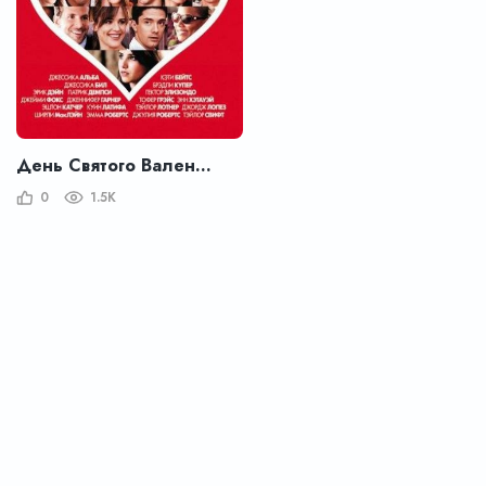
День Святого Валентина
0
1.5K