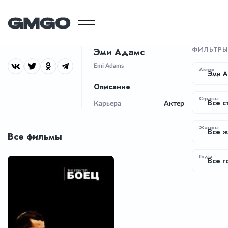
ФИЛЬТР
Эми Адамс
Emi Adams
Актер
Эми 
Описание
Страны
Все с
Карьера
Актер
Жанры
Все 
Все фильмы
Годы
Все г