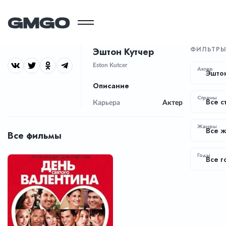
ФИЛЬТР
Эштон Кутчер
Eston Kutcer
Актер
Эштон
Описание
Страны
Все с
Карьера
Актер
Жанры
Все 
Все фильмы
Годы
Все г