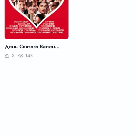
День Святого Валентина
0
1.5K