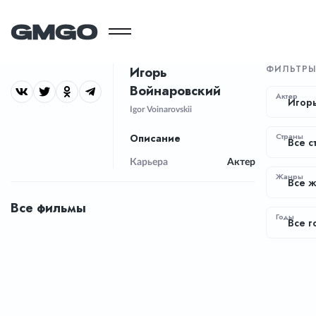
ФИЛЬТР
Игорь
Войнаровский
Актер
Игор
Igor Voinarovskii
Страны
Описание
Все с
Карьера
Актер
Жанры
Все 
Все фильмы
Годы
Все г