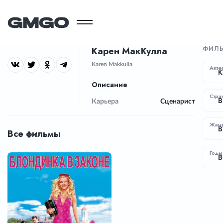
ФИЛ
Карен МакКулла
Karen Makkulla
Акте
К
Описание
Стра
В
Карьера
Сценарист
Жан
В
Все фильмы
Годы
В