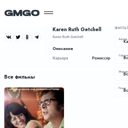
ФИЛЬ
Karen Ruth Getchell
Karen Ruth Getchell
Актер
Ka
Описание
Стран
Вс
Карьера
Режиссер
Жанр
В
Все фильмы
Годы
Вс