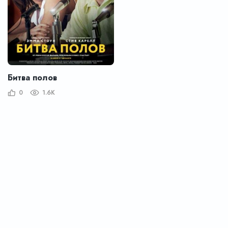
Битва полов
0
1.6K