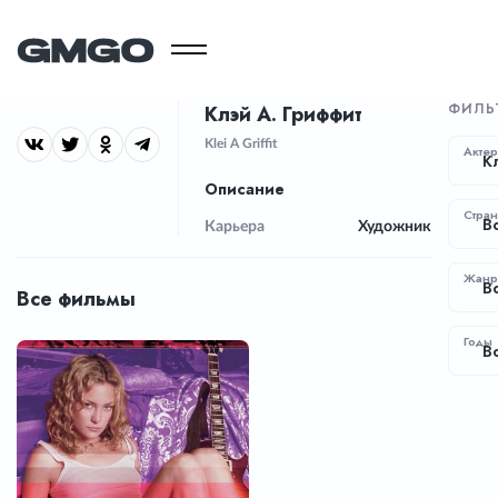
ФИЛЬ
Клэй А. Гриффит
Klei A Griffit
Актер
К
Описание
Стра
В
Карьера
Художник
Жан
В
Все фильмы
Годы
В