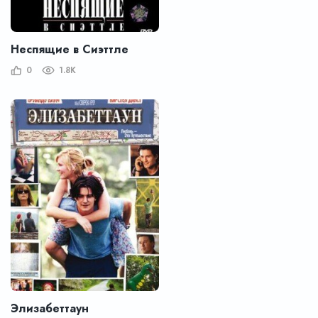
Неспящие в Сиэттле
0
1.8K
Элизабеттаун