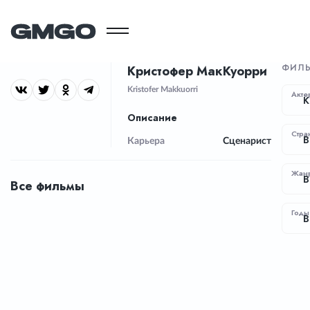
ФИЛ
Кристофер МакКуорри
Kristofer Makkuorri
Акте
К
Описание
Стра
В
Карьера
Сценарист
Жан
В
Все фильмы
Годы
В