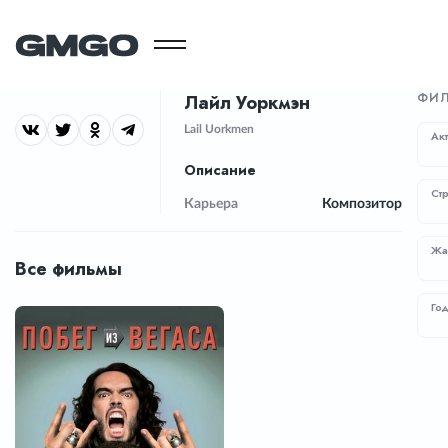
ФИЛ
Лайл Уоркмэн
Lail Uorkmen
Ак
Описание
Ст
Карьера
Композитор
Жа
Все фильмы
Го