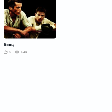
Боец
0
1.4K