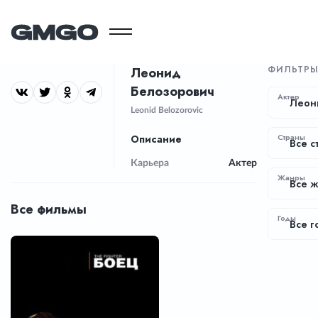
ФИЛЬТР
Леонид
Белозорович
Актер
Леон
Leonid Belozorovic
Страны
Описание
Все с
Карьера
Актер
Жанры
Все 
Все фильмы
Годы
Все г