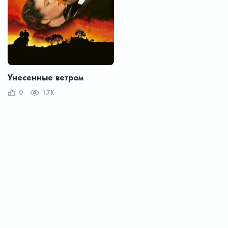
Унесенные ветром
0
1.7K