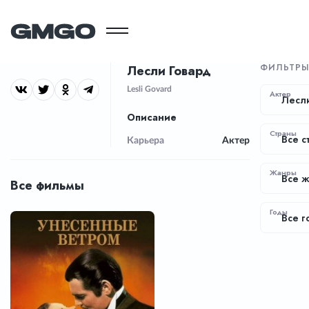
ФИЛЬТР
Лесли Говард
Lesli Govard
Актер
Лесли
Описание
Страны
Все с
Карьера
Актер
Жанры
Все 
Все фильмы
Годы
Все г