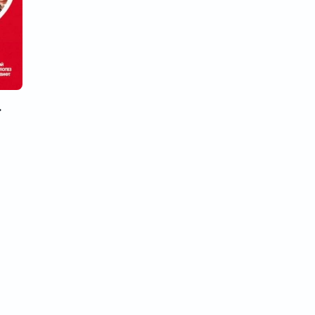
нтина