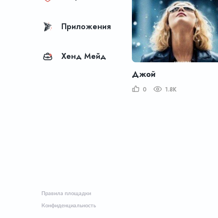
Приложения
Хенд Мейд
Джой
0
1.8K
Правила площадки
Конфиденциальность