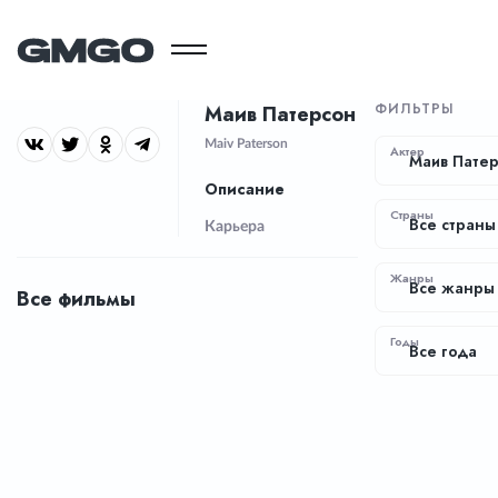
ФИЛЬТРЫ
Маив Патерсон
Maiv Paterson
Актер
Маив Пате
Описание
Страны
Все страны
Карьера
Жанры
Все жанры
Все фильмы
Годы
Все года