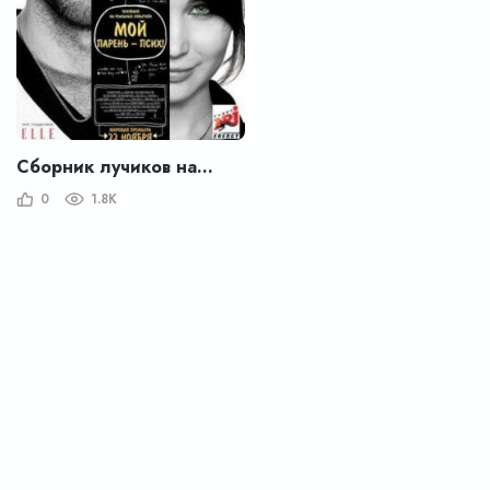
Сборник лучиков надежды / Мой парень – псих
0
1.8K