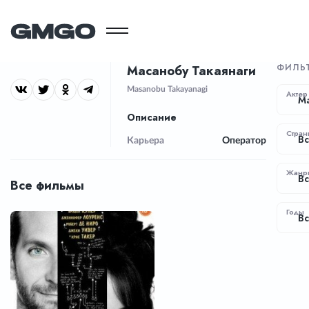
ФИЛЬ
Масанобу Такаянаги
Masanobu Takayanagi
Актер
Ма
Описание
Стран
Вс
Карьера
Оператор
Жанр
В
Все фильмы
Годы
Вс