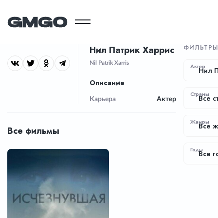
ФИЛЬТР
Нил Патрик Харрис
Nil Patrik Xarris
Актер
Нил П
Описание
Страны
Все с
Карьера
Актер
Жанры
Все 
Все фильмы
Годы
Все г