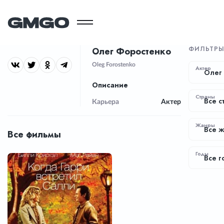
ФИЛЬТР
Олег Форостенко
Oleg Forostenko
Актер
Олег
Описание
Страны
Все с
Карьера
Актер
Жанры
Все 
Все фильмы
Годы
Все г