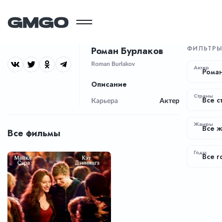
ФИЛЬТР
Роман Бурлаков
Roman Burlakov
Актер
Рома
Описание
Страны
Все с
Карьера
Актер
Жанры
Все 
Все фильмы
Годы
Все г