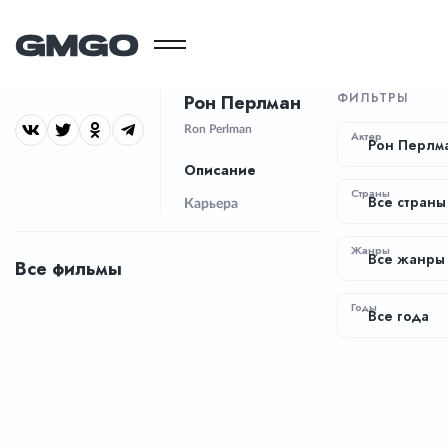
ФИЛЬТРЫ
Рон Перлман
Ron Perlman
Актер
Рон Перлм
Описание
Страны
Все страны
Карьера
Жанры
Все жанры
Все фильмы
Годы
Все года