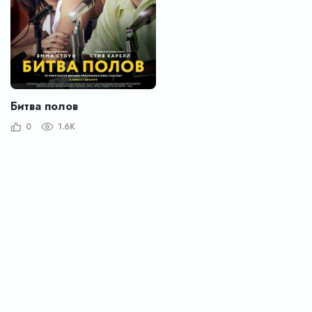
Битва полов
0
1.6K