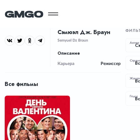
ФИЛЬ
Сэмюэл Дж. Браун
Semyuel Dz Braun
Актер
С
Описание
Стран
Вс
Карьера
Режиссер
Жанр
В
Все фильмы
Годы
Вс