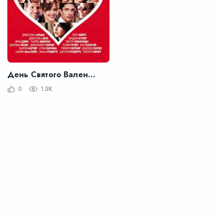
День Святого Валентина
0
1.5K