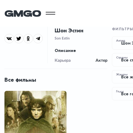
ФИЛЬТР
Шон Эстин
Son Estin
Актер
Шон 
Описание
Страны
Все с
Карьера
Актер
Жанры
Все 
Все фильмы
Годы
Все г