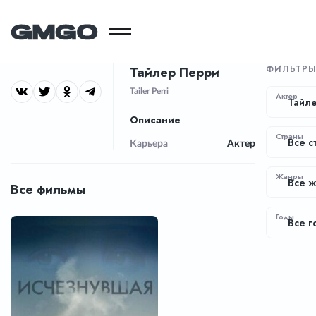
ФИЛЬТР
Тайлер Перри
Tailer Perri
Актер
Тайл
Описание
Страны
Все с
Карьера
Актер
Жанры
Все 
Все фильмы
Годы
Все г