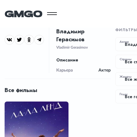
ФИЛЬТР
Владимир
Герасимов
Актер
Влад
Vladimir Gerasimov
Страны
Описание
Все с
Карьера
Актер
Жанры
Все 
Все фильмы
Годы
Все г