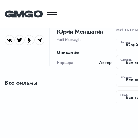
ФИЛЬТР
Юрий Меншагин
Yurii Mensagin
Актер
Юрий
Описание
Страны
Все с
Карьера
Актер
Жанры
Все 
Все фильмы
Годы
Все г