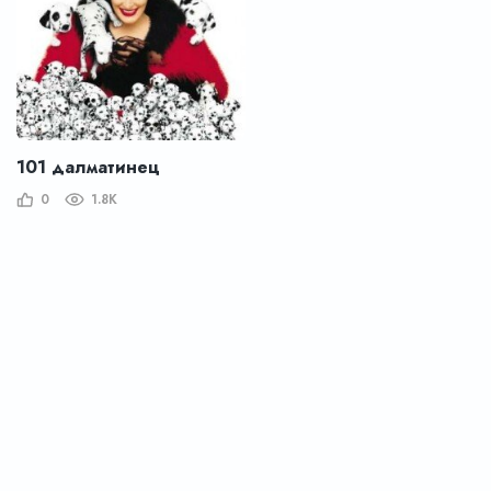
101 далматинец
0
1.8K